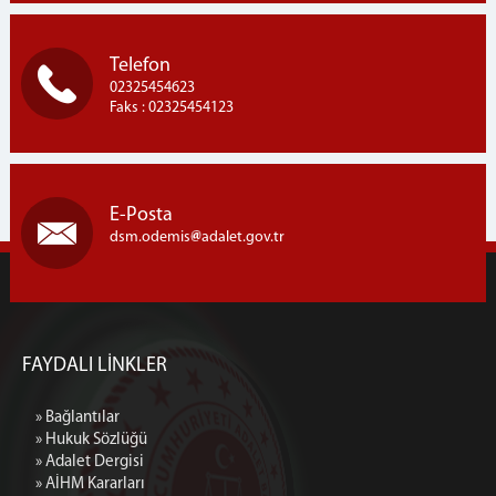
Telefon
02325454623
Faks : 02325454123
E-Posta
dsm.odemis
adalet.gov.tr
FAYDALI LİNKLER
» Bağlantılar
» Hukuk Sözlüğü
» Adalet Dergisi
» AİHM Kararları