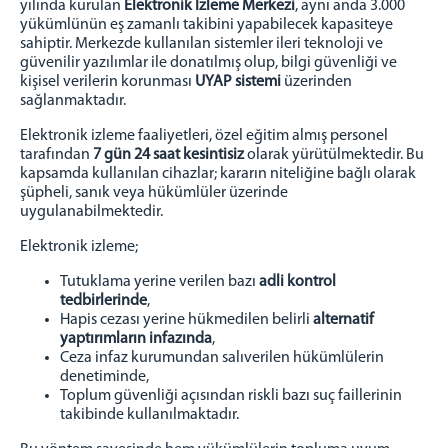
yılında kurulan
Elektronik İzleme Merkezi
, aynı anda 3.000
İyileştirme Çalışmaları
yükümlünün eş zamanlı takibini yapabilecek kapasiteye
Bağımlılıkla Mücadele
sahiptir. Merkezde kullanılan sistemler ileri teknoloji ve
güvenilir yazılımlar ile donatılmış olup, bilgi güvenliği ve
Çocuk Hizmetleri
kişisel verilerin korunması
UYAP sistemi
üzerinden
Manevi Rehberlik
sağlanmaktadır.
Elektronik İzleme
Elektronik izleme faaliyetleri, özel eğitim almış personel
tarafından
7 gün 24 saat kesintisiz
olarak yürütülmektedir. Bu
PROJELER
kapsamda kullanılan cihazlar; kararın niteliğine bağlı olarak
Genel Bilgi
şüpheli, sanık veya hükümlüler üzerinde
uygulanabilmektedir.
GÖNÜLLÜ OL
Elektronik izleme;
İLETİŞİM
Tutuklama yerine verilen bazı
adli kontrol
Personelimiz İletişim
tedbirlerinde
,
Hapis cezası yerine hükmedilen belirli
alternatif
yaptırımların infazında
,
Ceza infaz kurumundan salıverilen hükümlülerin
denetiminde,
Toplum güvenliği açısından riskli bazı suç faillerinin
takibinde kullanılmaktadır.