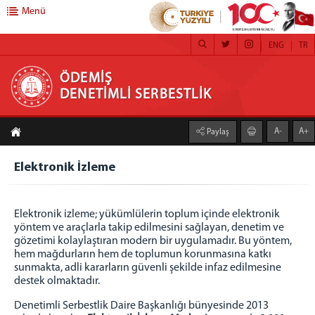
Menü
ENG
TR
ÖDEMİŞ DENETİMLİ SERBESTLİK
ÖDEMİŞ
DENETİMLİ SERBESTLİK
DENETİMLİ SERBESTLİK
A-
A+
Paylaş
Hakkımızda
Misyon
Elektronik İzleme
Vizyon
Yetki Alanı
Elektronik izleme; yükümlülerin toplum içinde elektronik
FAALİYETLERİMİZ
yöntem ve araçlarla takip edilmesini sağlayan, denetim ve
gözetimi kolaylaştıran modern bir uygulamadır. Bu yöntem,
Kamu Yararına Çalışma
hem mağdurların hem de toplumun korunmasına katkı
Adalet Ormanları
sunmakta, adli kararların güvenli şekilde infaz edilmesine
destek olmaktadır.
Koruma Kurulu
Kendi İşini Kurma
Denetimli Serbestlik Daire Başkanlığı bünyesinde 2013