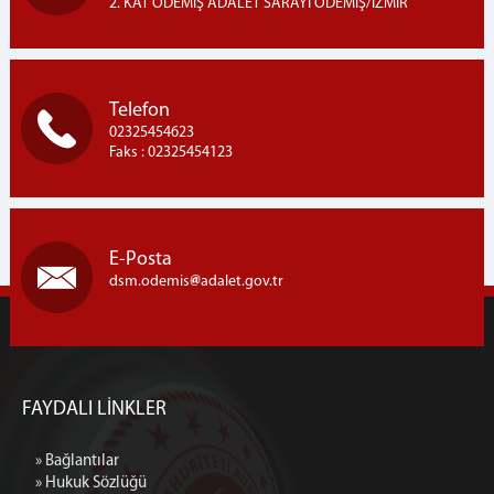
2. KAT ÖDEMİŞ ADALET SARAYI ÖDEMİŞ/İZMİR
Telefon
02325454623
Faks : 02325454123
E-Posta
dsm.odemis
adalet.gov.tr
FAYDALI LİNKLER
» Bağlantılar
» Hukuk Sözlüğü