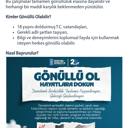
Bu çalışmalar tamamen gönüllülük esasına dayalıdır ve
İyileştirme Çalışmaları
herhangi bir maddi karşılık beklenmeden yürütülür.
Bağımlılıkla Mücadele
Kimler Gönüllü Olabilir?
Çocuk Hizmetleri
Manevi Rehberlik
18 yaşını doldurmuş T.C. vatandaşları,
Gerekli adli şartları taşıyan,
Elektronik İzleme
Bilgi ve deneyimlerini toplumsal fayda için kullanmak
isteyen herkes gönüllü olabilir.
PROJELER
Nasıl Başvurulur?
Genel Bilgi
GÖNÜLLÜ OL
İLETİŞİM
Personelimiz İletişim