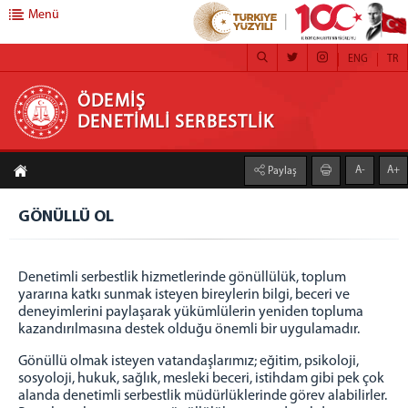
Menü
ENG
TR
ÖDEMİŞ DENETİMLİ SERBESTLİK
ÖDEMİŞ
DENETİMLİ SERBESTLİK
DENETİMLİ SERBESTLİK
A-
A+
Paylaş
Hakkımızda
Misyon
GÖNÜLLÜ OL
Vizyon
Yetki Alanı
Denetimli serbestlik hizmetlerinde gönüllülük, toplum
FAALİYETLERİMİZ
yararına katkı sunmak isteyen bireylerin bilgi, beceri ve
deneyimlerini paylaşarak yükümlülerin yeniden topluma
Kamu Yararına Çalışma
kazandırılmasına destek olduğu önemli bir uygulamadır.
Adalet Ormanları
Gönüllü olmak isteyen vatandaşlarımız; eğitim, psikoloji,
Koruma Kurulu
sosyoloji, hukuk, sağlık, mesleki beceri, istihdam gibi pek çok
Kendi İşini Kurma
alanda denetimli serbestlik müdürlüklerinde görev alabilirler.