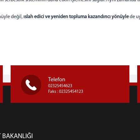
li serbestlik sisteminin daha etkin işlemesini sağlar. Aynı zamanda
nüyle değil,
ıslah edici ve yeniden topluma kazandırıcı yönüyle
de uy
Telefon
02325454623
Faks : 02325454123
 BAKANLIĞI