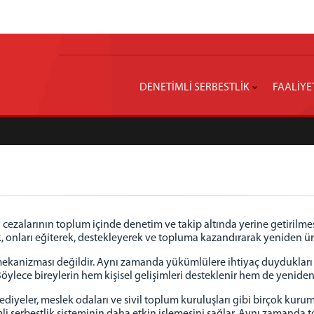
DENETİMLİ SERBESTLİK
FAALİYE
 cezalarının toplum içinde denetim ve takip altında yerine getirilmesi
onları eğiterek, destekleyerek ve topluma kazandırarak yeniden üre
m mekanizması değildir. Aynı zamanda yükümlülere ihtiyaç duyduklar
öylece bireylerin hem kişisel gelişimleri desteklenir hem de yenide
belediyeler, meslek odaları ve sivil toplum kuruluşları gibi birçok kur