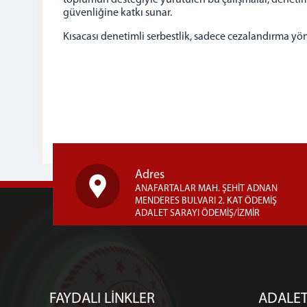
toplumun desteğiyle yürütülen bu çalışmalar, denetim
güvenliğine katkı sunar.
Kısacası denetimli serbestlik, sadece cezalandırma yö
Adres
ANAFARTALAR MAH. ŞEHİT ADNAN
MENDERES BULVARI 2. KAT ÖDEMİŞ
ADALET SARAYI ÖDEMİŞ/İZMİR
FAYDALI LİNKLER
ADALET