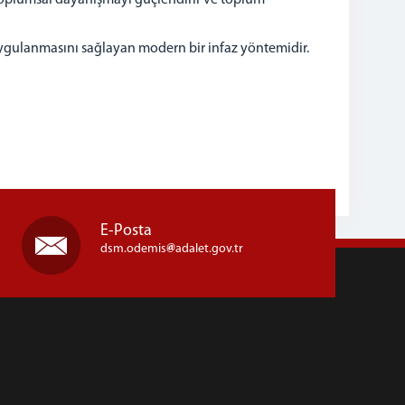
 toplumsal dayanışmayı güçlendirir ve toplum
gulanmasını sağlayan modern bir infaz yöntemidir.
E-Posta
dsm.odemis
adalet.gov.tr