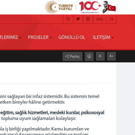
ENG
TR
TLERİMİZ
PROJELER
GÖNÜLLÜ OL
İLETİŞİM
A-
A+
Paylaş
ni sağlayan bir infaz sistemidir. Bu sistemin temel
tken bireyler hâline getirmektir.
ı
eğitim, sağlık hizmetleri, mesleki kurslar, psikososyal
n topluma uyum sağlamaları kolaylaşır.
umla iş birliği yapılmaktadır. Kamu kurumları ve